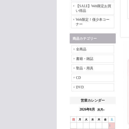
【SALE】Web限定お買
い得品
Web限定！僅少本コー
ナー
商品カテゴリー
全商品
書籍・雑誌
聖品・用具
CD
DVD
営業カレンダー
2026年8月
次月»
日
月
火
水
木
金
土
1