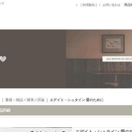
ップ
｜
商品
ご利用案内
お問い合わせ
｜
書籍・雑誌
>
随筆／評論
｜
エデイト・シュタイン 愛のために
品詳細
エデイト・シュタイン 愛の