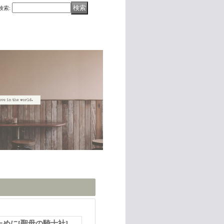
検索
:
ために
[
聖母の騎士社
]