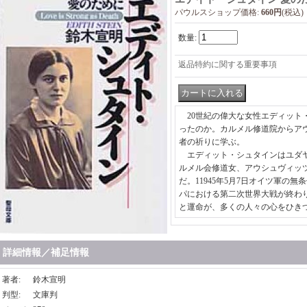
パウルスショップ価格
:
660円
(税込)
数量
:
返品特約に関する重要事項
20世紀の偉大な女性エディット
ったのか。カルメル修道院からア
者の祈りに学ぶ。
エディット・シュタインはユダヤ
ルメル会修道女、アウシュヴィッ
だ。11945年5月7日オイツ軍の
パにおける第二次世界大戦が終わ
と運命が、多くの人々の心をひき
詳細情報／補足情報
著者
:
鈴木宣明
判型
:
文庫判