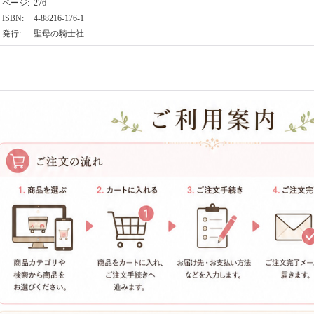
ページ
:
276
ISBN
:
4-88216-176-1
発行
:
聖母の騎士社