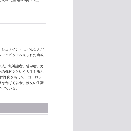
・シュタインとはどんな人だ
ウシュビッツへ送られた殉教
人。無神論者、哲学者、カ
ツの殉教女という人生を歩ん
無条件降伏をもって、ヨーロッ
りを告げて以来、彼女の生涯
つけている。