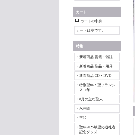
カート
カートの中身
カートは空です。
特集
新着商品 書籍・雑誌
新着商品 聖品・用具
新着商品 CD・DVD
特別聖年：聖フランシ
スコ年
8月の主な聖人
永井隆
平和
聖年2025希望の巡礼者
記念グッズ