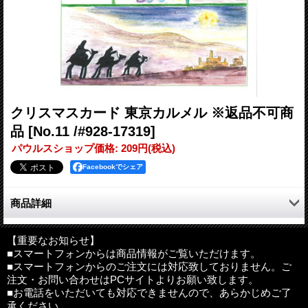
クリスマスカード 東京カルメル ※返品不可商
品
[No.11 /#928-17319]
パウルスショップ価格
:
209円
(税込)
Facebookでシェア
商品詳細
大切な人にクリスマスメッセージを送ってみませんか？
【重要なお知らせ】
■スマートフォンからは商品情報がご覧いただけます。
東京カルメル会修道院製のクリスマスカード。
■スマートフォンからのご注文には対応致しておりません。ご
注文・お問い合わせはPCサイトよりお願い致します。
サイズ：約15.5cm×10.3cm（二つ折りの状態）
■お電話をいただいても対応できませんので、あらかじめご了
その他：中紙(無地）、封筒付き
承ください。