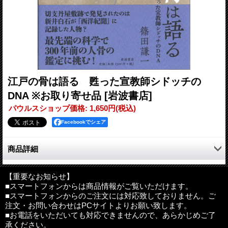
江戸の骨は語る 甦った宣教師シドッチの
DNA ※お取り寄せ品
[岩波書店]
パウルスショップ価格
:
1,650円
(税込)
Facebookでシェア
商品詳細
2014年7月24日。東京都指定の史跡「切支丹屋敷跡」で三体の人
骨が発見された。そのうちの一体は、新井白石が尋問し、藤沢周
【重要なお知らせ】
■スマートフォンからは商品情報がご覧いただけます。
平が『市塵』に描いた江戸中期の宣教師、シドッチ（1668〜
■スマートフォンからのご注文には対応致しておりません。ご
1714）ではないか？300年の時を経た鑑定が、国立科学博物館で
注文・お問い合わせはPCサイトよりお願い致します。
はじまった。最先端の科学をもってすれば、この謎は解明できる
■お電話をいただいても対応できませんので、あらかじめご了
のか？スリリングな2年数カ月を克明に描く。
承ください。