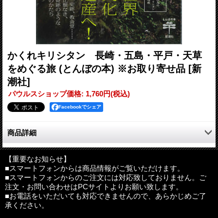
かくれキリシタン 長崎・五島・平戸・天草
をめぐる旅 (とんぼの本) ※お取り寄せ品
[新
潮社]
パウルスショップ価格
:
1,760円
(税込)
Facebookでシェア
商品詳細
受難の歴史をのりこえて400年、密かに脈々と信仰を伝えてきた
「かくれキリシタン」。美しくも厳しき自然の中で、暮らしに根
【重要なお知らせ】
■スマートフォンからは商品情報がご覧いただけます。
づいた独自の祈りのかたちを守り育んできた人々を訪ね、貴重な
■スマートフォンからのご注文には対応致しておりません。ご
証言とともに、その聖地や史跡を丹念にたどる。各地に残る小さ
注文・お問い合わせはPCサイトよりお願い致します。
な聖堂も数多紹介。2018年登録予定の世界文化遺産をめぐるガイ
■お電話をいただいても対応できませんので、あらかじめご了
ドとしても必携の書。
承ください。