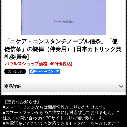
「ニケア・コンスタンチノープル信条」「使
徒信条」の旋律（伴奏用）
[日本カトリック典
礼委員会]
パウルスショップ価格
:
499円
(税込)
Facebookでシェア
商品詳細
●目次
ニケア・コンスタンチノープル信条と使徒信条の伴奏譜を用いる
【重要なお知らせ】
■スマートフォンからは商品情報がご覧いただけます。
にあたって
■スマートフォンからのご注文には対応致しておりません。ご
ニケア・コンスタンチノープル信条（1）
注文・お問い合わせはPCサイトよりお願い致します。
ニケア・コンスタンチノープル信条（2）
■お電話をいただいても対応できませんので、あらかじめご了
使徒信条（1）