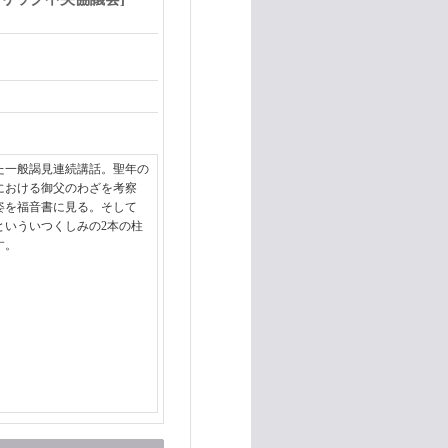
た一般謁見連続講話。聖年の
における御父のわざを考察
姿を福音書に見る。そして
といういつくしみの2本の柱
す。