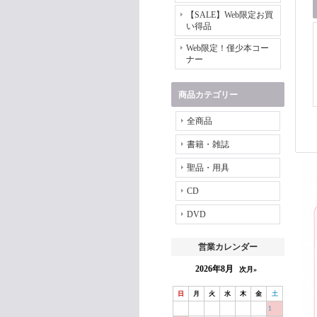
【SALE】Web限定お買
い得品
Web限定！僅少本コー
ナー
商品カテゴリー
全商品
書籍・雑誌
聖品・用具
CD
DVD
営業カレンダー
2026年8月
次月»
日
月
火
水
木
金
土
1