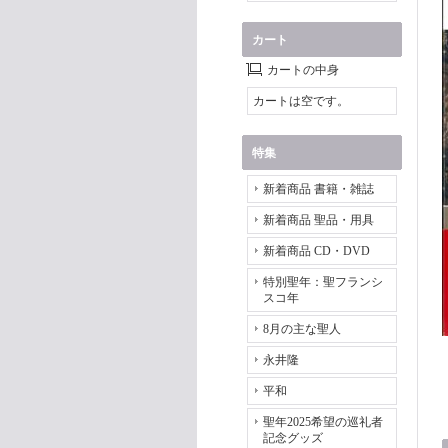
カート
カートの中身
カートは空です。
特集
新着商品 書籍・雑誌
新着商品 聖品・用具
新着商品 CD・DVD
特別聖年：聖フランシ
スコ年
8月の主な聖人
永井隆
平和
聖年2025希望の巡礼者
記念グッズ