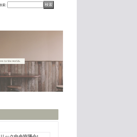
検索
:
リック中央協議会
]