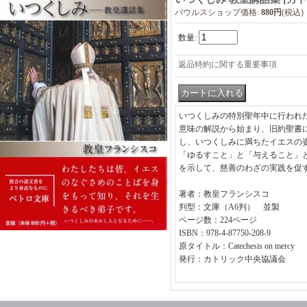
パウルスショップ価格
:
880円
(税込)
数量
:
返品特約に関する重要事項
いつくしみの特別聖年中に行われ
意味の解説から始まり、旧約聖書
し、いつくしみに満ちたイエスの
「ゆるすこと」と「与えること」
を示して、慈善のわざの実践を促
著者：教皇フランシスコ
判型：文庫（A6判） 並製
ページ数：224ページ
ISBN：978-4-87750-208-9
原タイトル：Catechesis on mercy
発行：カトリック中央協議会