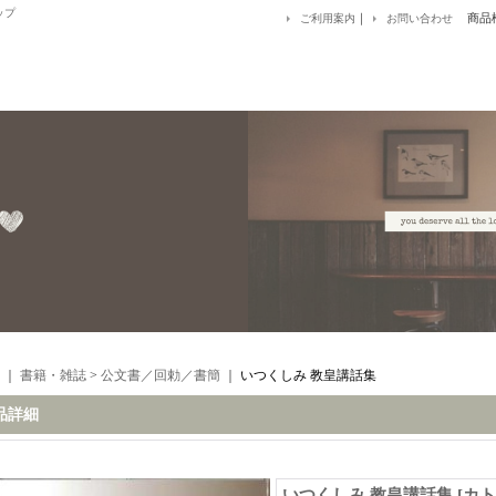
ップ
｜
商品
ご利用案内
お問い合わせ
｜
書籍・雑誌
>
公文書／回勅／書簡
｜
いつくしみ 教皇講話集
品詳細
いつくしみ 教皇講話集
[
カト