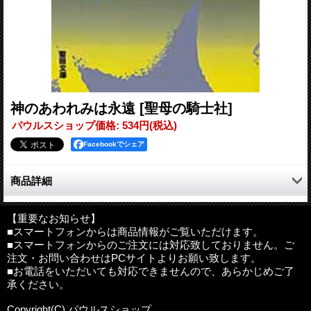
神のあわれみは永遠
[聖母の騎士社]
パウルスショップ価格
:
534円
(税込)
Facebookでシェア
商品詳細
東京の浅草、神田、大森、本所のカトリック教会で50年余りの
司祭生活を送るベテラン神父が披露する教会裏話。
【重要なお知らせ】
■スマートフォンからは商品情報がご覧いただけます。
私の司祭生活は、1939（昭和14）年3月21日の叙階式の日から
■スマートフォンからのご注文には対応致しておりません。ご
始まりました。東京教区のカテドラル、戦災で全焼してしまった
注文・お問い合わせはPCサイトよりお願い致します。
美しい聖堂での叙階式は、50年たっても忘れることのできない懐
■お電話をいただいても対応できませんので、あらかじめご了
かしい思い出です。東京教区の3人とサレジオ会の2人が、ペト
承ください。
ロ・土井辰雄大司教の司式で叙階されたのです。5人のうち2人は
既に神に召されて帰天しましたが、3人は元気で金祝を迎えるこ
Copyright(C) パウルスショップ