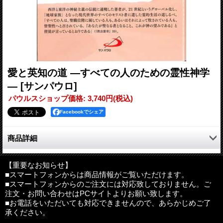
愛と英知の道 ―すべての人のための霊性神学
―
[サンパウロ]
パウルスショップ価格
:
3,740円
(税込)
Facebookでシェア
商品詳細
西洋と東洋の神秘主義の伝統に通暁した著者が、21 世紀という
グローバ ル化し、「地球家族」となった現代世界のすべてのキ
【重要なお知らせ】
■スマートフォンからは商品情報がご覧いただけます。
リスト者に遺した霊的生 活の道しるべ。「すべての人は、聖職
■スマートフォンからのご注文には対応致しておりません。ご
位階に属している人も、あるいはそれによっ て牧されている人
注文・お問い合わせはPCサイトよりお願い致します。
も、皆聖性へと召されている。『あなたが聖なる者となること、
■お電話をいただいても対応できませんので、あらかじめご了
これが神の望みである』と使徒が言っているとおりである」
承ください。
（『教会憲章』39）。