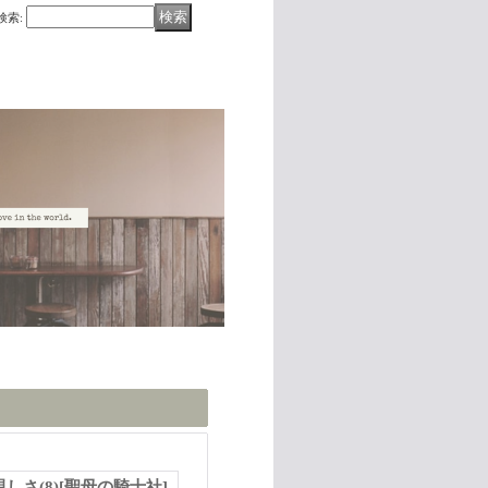
検索
:
しさ(8)
[
聖母の騎士社
]