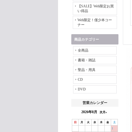
【SALE】Web限定お買
い得品
Web限定！僅少本コー
ナー
商品カテゴリー
全商品
書籍・雑誌
聖品・用具
CD
DVD
営業カレンダー
2026年8月
次月»
日
月
火
水
木
金
土
1