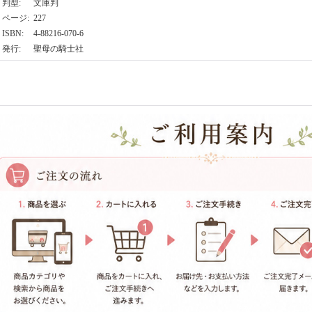
判型
:
文庫判
ページ
:
227
ISBN
:
4-88216-070-6
発行
:
聖母の騎士社