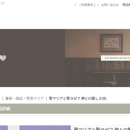
ップ
｜
商品
ご利用案内
お問い合わせ
｜
書籍・雑誌
>
聖母マリア
｜
聖マリアと聖ヨゼフ 神との親しさ(8)
品詳細
聖マリアと聖ヨゼフ 神との親