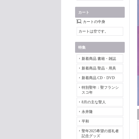
カート
カートの中身
カートは空です。
特集
新着商品 書籍・雑誌
新着商品 聖品・用具
新着商品 CD・DVD
特別聖年：聖フランシ
スコ年
8月の主な聖人
永井隆
平和
聖年2025希望の巡礼者
記念グッズ