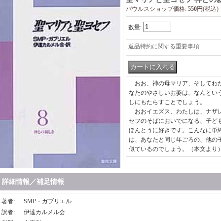
パウルスショップ価格
:
550円
(税込)
数量
:
返品特約に関する重要事項
おお、神の母マリア、そしてわた
なたのやさしいお姿は、なんとい
しにもたらすことでしょう。
おおイエズス、わたしは、ナザレ
セフのそばにおいでになる、子ど
ほんとうに好きです。こんなに単
は、あなたと同じ年ごろの、他の
似ているのでしょう。（本文より
詳細情報／補足情報
著者
:
SMP・ガブリエル
訳者
:
伊達カルメル会