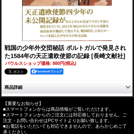
戦国の少年外交団秘話 ポルトガルで発見され
た1584年の天正遣欧使節の記録
[長崎文献社]
パウルスショップ価格
:
880円
(税込)
Facebookでシェア
商品詳細
天正遣欧使節四少年の未公開記録がポルトガルの名家ブラガンサ
家に保管されていた。2013年発行のポルトガルの書籍を南島原市
【重要なお知らせ】
■スマートフォンからは商品情報がご覧いただけます。
が翻訳して発行する。戦国時代、日本とヨーロッパを結んだ少年
■スマートフォンからのご注文には対応致しておりません。ご
たちの外交記録。
注文・お問い合わせはPCサイトよりお願い致します。
■お電話をいただいても対応できませんので、あらかじめご了
著者：ティアゴ・サルゲイロ
承ください。