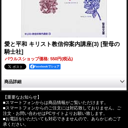
愛と平和 キリスト教信仰案内講座(3)
[聖母の
騎士社]
パウルスショップ価格
:
550円
(税込)
Facebookでシェア
商品詳細
「キリストの平和」、「天地の創造主」、「世界創造の意味」、
「三位一体の神」、「結婚」、「親と子」などの15編。
【重要なお知らせ】
■スマートフォンからは商品情報がご覧いただけます。
旧約聖書の書かれたヘブライ語で、平和を表す言葉は「シャロー
■スマートフォンからのご注文には対応致しておりません。ご
ム」です。イスラエルの人々は、今でも、「シャローム」と言っ
注文・お問い合わせはPCサイトよりお願い致します。
て互いに挨拶を交わします。日本人の「こんにちは」の代わり
■お電話をいただいても対応できませんので、あらかじめご了
に、彼らは「神の与えてくださる平和があなたにありますよう
承ください。
に」と願いを込めて「シャローム」と言うのです。（本文より）