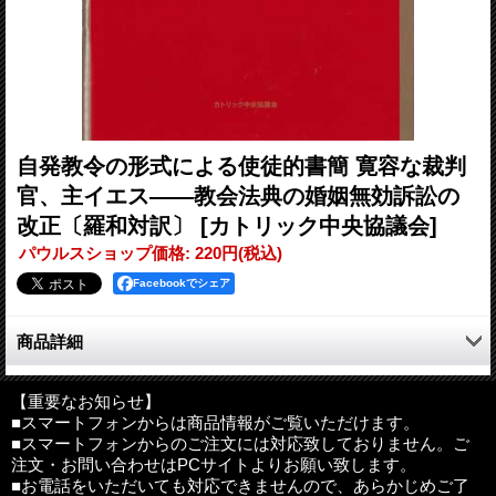
自発教令の形式による使徒的書簡 寛容な裁判
官、主イエス――教会法典の婚姻無効訴訟の
改正〔羅和対訳〕
[カトリック中央協議会]
パウルスショップ価格
:
220円
(税込)
Facebookでシェア
商品詳細
「裁判の判決が遅くなることによって、自らの立場が明らかにな
るまで待つことを余儀なくされている信徒たちが、疑念の暗闇に
【重要なお知らせ】
■スマートフォンからは商品情報がご覧いただけます。
永い間苦しめられないようにするため」、審理を迅速に処理でき
■スマートフォンからのご注文には対応致しておりません。ご
るものへと改正した、教会法第7集第3巻第1部第1章の婚姻無効訴
注文・お問い合わせはPCサイトよりお願い致します。
訟（第1671条―第1691条）についての新たな条文。また付録と
■お電話をいただいても対応できませんので、あらかじめご了
して、「1 これまでに改訂された教会法条文」「2 『カトリッ