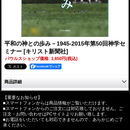
平和の神との歩み－1945-2015年第50回神学セ
ミナー
[キリスト新聞社]
パウルスショップ価格
:
1,650円
(税込)
Facebookでシェア
商品詳細
関西学院大学神学部ブックレット 9
2016年2月に行われた第50回関西学院大学神学部神学セミナーの
【重要なお知らせ】
■スマートフォンからは商品情報がご覧いただけます。
講演と礼拝を収録。主題講演として関田寛雄氏が、戦後70年を迎
■スマートフォンからのご注文には対応致しておりません。ご
えるにあたって「日本の教会の今日的課題」をテーマに語った。
注文・お問い合わせはPCサイトよりお願い致します。
特に、学徒勤労動員の実体験、その後のキリスト者としての平和
■お電話をいただいても対応できませんので、あらかじめご了
と和解への取り組み、大学教員としての平和活動と牧会宣教との
承ください。
関係を取り上げる。