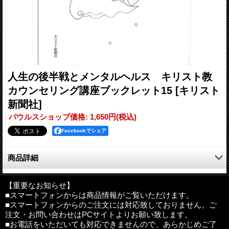
人生の後半戦とメンタルヘルス キリスト教
カウンセリング講座ブックレット15
[キリスト
新聞社]
パウルスショップ価格
:
1,650円
(税込)
Facebookでシェア
商品詳細
「人生の後半戦」としての中年期に、ストレスとどうつきあう
か、人生の新しい段階でストレスは増加します。
【重要なお知らせ】
■スマートフォンからは商品情報がご覧いただけます。
中年期への移行の際の危機こそ、人生最大の危機といえます。
■スマートフォンからのご注文には対応致しておりません。ご
聖書にふれながら、その危機を乗り越えるためのメンタルヘルス
注文・お問い合わせはPCサイトよりお願い致します。
と生活管理を考えるための一冊です。
■お電話をいただいても対応できませんので、あらかじめご了