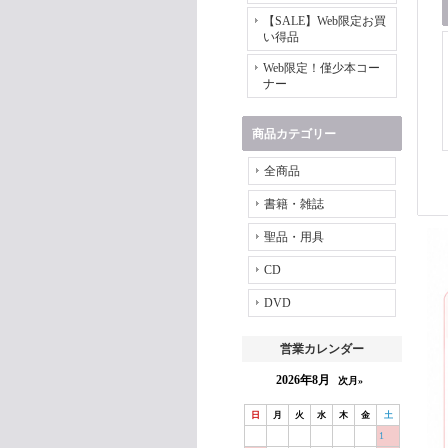
【SALE】Web限定お買
い得品
Web限定！僅少本コー
ナー
商品カテゴリー
全商品
書籍・雑誌
聖品・用具
CD
DVD
営業カレンダー
2026年8月
次月»
日
月
火
水
木
金
土
1