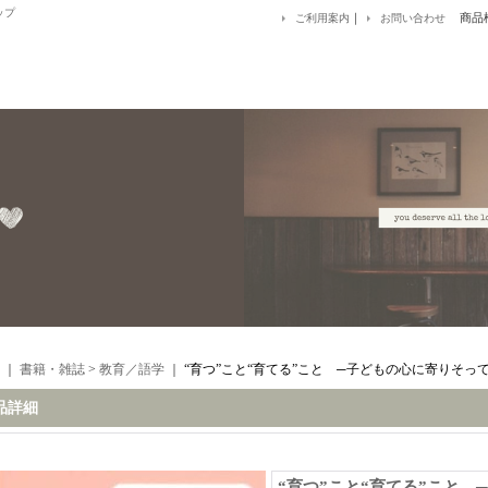
ップ
｜
商品
ご利用案内
お問い合わせ
｜
書籍・雑誌
>
教育／語学
｜
“育つ”こと“育てる”こと ─子どもの心に寄りそっ
品詳細
“育つ”こと“育てる”こと 