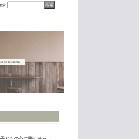
検索
:
て
─子どもの心に寄りそっ