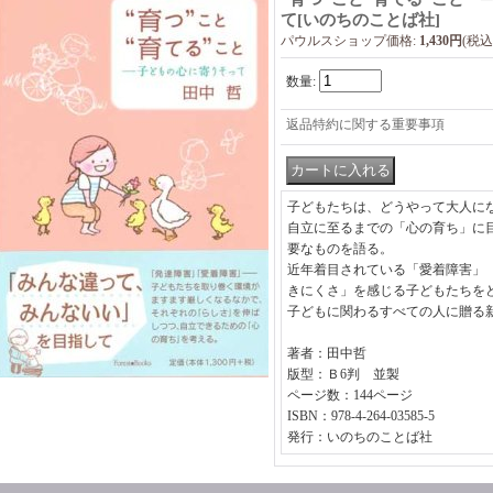
て
[
いのちのことば社
]
パウルスショップ価格
:
1,430円
(税込
数量
:
返品特約に関する重要事項
子どもたちは、どうやって大人に
自立に至るまでの「心の育ち」に
要なものを語る。
近年着目されている「愛着障害」
きにくさ」を感じる子どもたちを
子どもに関わるすべての人に贈る
著者：田中哲
版型：Ｂ6判 並製
ページ数：144ページ
ISBN：978-4-264-03585-5
発行：いのちのことば社