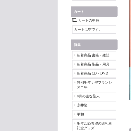
カート
カートの中身
カートは空です。
特集
新着商品 書籍・雑誌
新着商品 聖品・用具
新着商品 CD・DVD
特別聖年：聖フランシ
スコ年
8月の主な聖人
永井隆
平和
聖年2025希望の巡礼者
記念グッズ