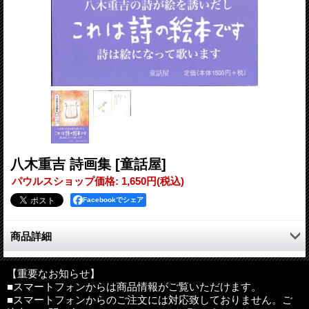
八木重吉 詩画集
[童話屋]
パウルスショップ価格
:
1,650円
(税込)
Facebookでシェア
商品詳細
これは一冊の詩集であり、詩の絵本でもあります
【重要なお知らせ】
■スマートフォンからは商品情報がご覧いただけます。
「詩に絵はいらない」と思いつづけていましたが、八木重吉の詩
■スマートフォンからのご注文には対応致しておりません。ご
集に取り組んで十年。