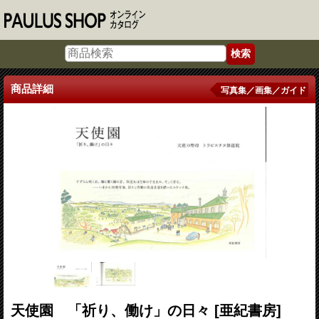
商品詳細
写真集／画集／ガイド
天使園 「祈り、働け」の日々
[亜紀書房]