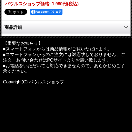
パウルスショップ価格
:
1,980円
(税込)
Facebookでシェア
商品詳細
すずらん咲く丘、畑に響く鐘の音。修道女は仕事の手を止め、そ
して祈る。
【重要なお知らせ】
■スマートフォンからは商品情報がご覧いただけます。
――いまから50数年前、祈りと労働の修道生活を描いたスケッチ
■スマートフォンからのご注文には対応致しておりません。ご
集
注文・お問い合わせはPCサイトよりお願い致します。
■お電話をいただいても対応できませんので、あらかじめご了
このスケッチ集は、北海道の函館にあるトラピスチヌ修道院の生
承ください。
活を描いた絵と文章を一冊にまとめたものです。トラピスチヌ修
道院はいまから120年近く前、1898年(明治31年)にフランスから
Copyright(C) パウルスショップ
やってきた8人の修道女によって設立された日本で初めての女子
観想修道院です。
スケッチが描かれたのは1960年代から1970年代にかけて。「禁
域」と呼ばれる囲いの中で、朝は日の出前の午前3時に起床し、
神に祈りを捧げ、田畑に出て汗を流す――修道女たちはそうした
「祈り、働け」の生活を実践していました。ふだんなかなかうか
がい知ることのできない修道生活の様子を、修道女が自ら描いた
のが本書に収められたスケッチの数々です。豊かで、温かく、そ