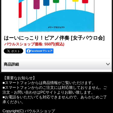
はーいにっこり！ピアノ伴奏
[女子パウロ会]
パウルスショップ価格
:
550円
(税込)
Facebookでシェア
商品詳細
「はーい にっこり！」のピアノ伴奏用の楽譜。「はーい にっこ
り！」の絵本やCDと、あわせてお楽しみいただけます。
【重要なお知らせ】
■スマートフォンからは商品情報がご覧いただけます。
■スマートフォンからのご注文には対応致しておりません。ご
注文・お問い合わせはPCサイトよりお願い致します。
作詞：河野通子
■お電話をいただいても対応できませんので、あらかじめご了
作曲：ゆりえ
承ください。
編曲：小川容司
サイズ：A4
Copyright(C) パウルスショップ