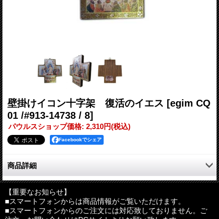
壁掛けイコン十字架 復活のイエス
[egim CQ
01 /#913-14738 / 8]
パウルスショップ価格
:
2,310円
(税込)
Facebookでシェア
商品詳細
天然の無垢材を使用し、金箔・銀箔の装飾を施したイコン聖画の
壁掛け十字架。
【重要なお知らせ】
■スマートフォンからは商品情報がご覧いただけます。
高級感あるハンドメイド工芸品です。
■スマートフォンからのご注文には対応致しておりません。ご