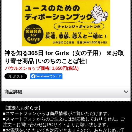
神を知る365日 for Girls（女の子用） ※お取
り寄せ商品
[いのちのことば社]
パウルスショップ価格
:
1,650円
(税込)
Facebookでシェア
商品詳細
毎日、神様のことを想って一日を始めていますか？
ユースのためのディボーションブック、GirlsとGuysが同時発
【重要なお知らせ】
■スマートフォンからは商品情報がご覧いただけます。
売！同じ聖書箇所から、それぞれ男の子向け、女の子向けのメッ
■スマートフォンからのご注文には対応致しておりません。ご
セージとチャレンジポイントが語られる。
注文・お問い合わせはPCサイトよりお願い致します。
息子と娘にそれぞれプレゼントしたり、クリスチャンの友人同士
■お電話をいただいても対応できませんので、あらかじめご了