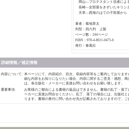
岡山―プロテスタント信者によ
長崎―女部屋をきずいたキリシ
天草―西海のはての子部屋から
著者：菊地章太
判型：四六判 上製
ページ数：244ページ
ISBN：978-4-8611-0475-6
発行：春風社
詳細情報／補足情報
内容について
:
本ページにて、内容紹介、目次、収録内容等をご案内しております
細な内容をお知りになりたい場合、内容に関するご意見・感想、商
は、各出版社・メーカーに直接お問い合わせをお願い致します。
重要事項
:
お客様のご都合による書籍の返品はできません。書籍の乱丁・落丁
ーカーに直接お問合せください。乱丁、落丁の場合には、出版社と
ります。書籍の奥付に問い合わせ先が記載されておりますので、ご