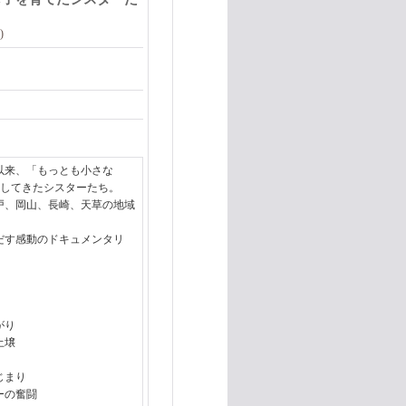
)
以来、「もっとも小さな
力してきたシスターたち。
戸、岡山、長崎、天草の地域
だす感動のドキュメンタリ
がり
土壌
じまり
ーの奮闘