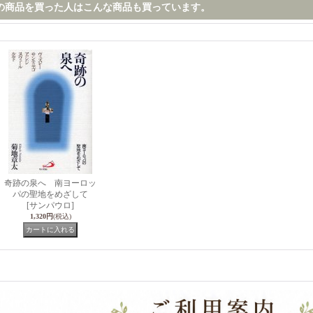
の商品を買った人はこんな商品も買っています。
奇跡の泉へ 南ヨーロッ
パの聖地をめざして
[サンパウロ]
1,320円
(税込)