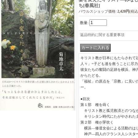
ち
[
春風社
]
パウルスショップ価格
:
2,420円
(税込
数量
:
返品特約に関する重要事項
キリスト教が日本にもたらされて
人々」=子ども達を救うことに尽
彼女たちの奮闘の足跡を横浜、神
からたどる。
「福祉」の原点を「宗教」に見い
ー。
●目次
第１部 種を蒔く
キリスト教と孤児救済とのつな
キリシタン時代にたがやされた
第２部 種が芽吹く
横浜―修道女会による活動のは
神戸―四人のフランス人シスタ