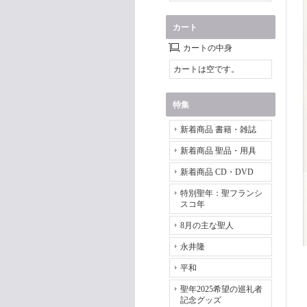
カート
カートの中身
カートは空です。
特集
新着商品 書籍・雑誌
新着商品 聖品・用具
新着商品 CD・DVD
特別聖年：聖フランシ
スコ年
8月の主な聖人
永井隆
平和
聖年2025希望の巡礼者
記念グッズ