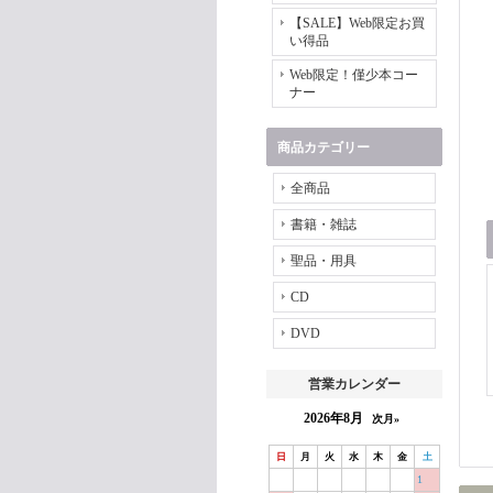
【SALE】Web限定お買
い得品
Web限定！僅少本コー
ナー
商品カテゴリー
全商品
書籍・雑誌
聖品・用具
CD
DVD
営業カレンダー
2026年8月
次月»
日
月
火
水
木
金
土
1