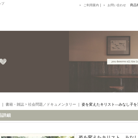
ップ
｜
商品
ご利用案内
お問い合わせ
｜
書籍・雑誌
>
社会問題／ドキュメンタリー
｜
姿を変えたキリスト―みなし子を
品詳細
姿を変えたキリスト―みな