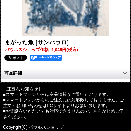
まがった魚
[サンパウロ]
パウルスショップ価格
:
1,048円
(税込)
Facebookでシェア
商品詳細
【重要なお知らせ】
著者
:
Ｒ．ケイ．スチュアート
■スマートフォンからは商品情報がご覧いただけます。
訳者
:
あんのゆうこ
■スマートフォンからのご注文には対応致しておりません。ご
判型
:
Ｂ５判上製
注文・お問い合わせはPCサイトよりお願い致します。
ページ
:
43頁
■お電話をいただいても対応できませんので、あらかじめご了
ISBN
:
4-8056-8024-5
承ください。
その他
:
発売元：サンパウロ
Copyright(C) パウルスショップ