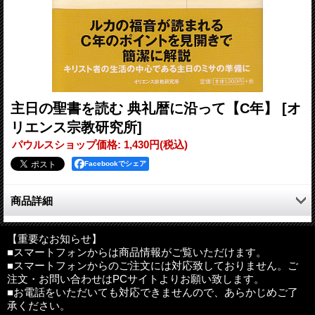
主日の聖書を読む 典礼暦に沿って【C年】
[オ
リエンス宗教研究所]
パウルスショップ価格
:
1,430円
(税込)
Facebookでシェア
商品詳細
ルカの福音が読まれるC年のポイントを見開きで簡潔に解説――
キリスト者の生活の中心である主日のミサの準備にも最適。
【重要なお知らせ】
■スマートフォンからは商品情報がご覧いただけます。
聖書学の泰斗である著者が、典礼暦に沿った主日の聖書朗読箇所
■スマートフォンからのご注文には対応致しておりません。ご
をより深く理解するためのポイントを、わかりやすく説明しま
注文・お問い合わせはPCサイトよりお願い致します。
す。主日ごとに新たな気持ちでキリストの現存を意識し、キリス
■お電話をいただいても対応できませんので、あらかじめご了
ト者の生活全体の中心であるミサに与るために役立つ一冊です。
承ください。