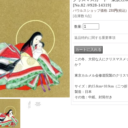
[
No.82 /#928-14319
]
パウルスショップ価格
:
231円
(税込)
[在庫数 6点]
数量
:
返品特約に関する重要事項
この冬、大切な人にクリスマスメ
か？
東京カルメル会修道院製のクリス
サイズ：約15.8cm×10.9cm（二
製造：日本
その他：中紙、封筒付き