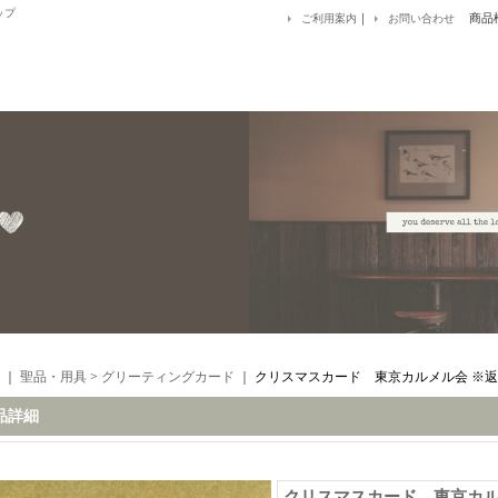
ップ
｜
商品
ご利用案内
お問い合わせ
｜
聖品・用具
>
グリーティングカード
｜
クリスマスカード 東京カルメル会 ※
品詳細
クリスマスカード 東京カル