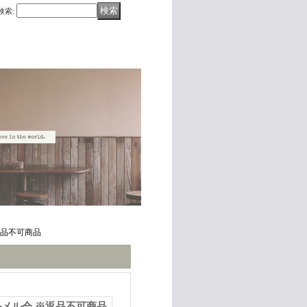
検索
:
返品不可商品
メル会 ※返品不可商品