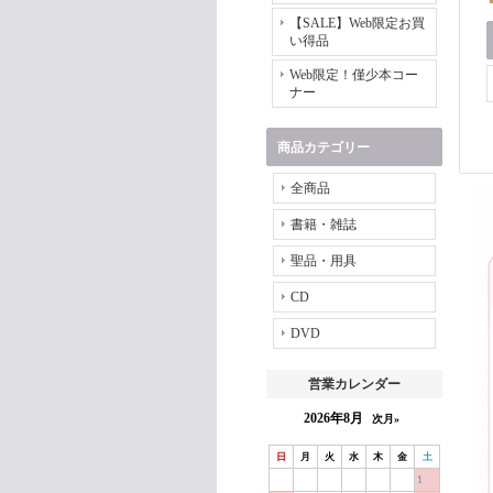
【SALE】Web限定お買
い得品
Web限定！僅少本コー
ナー
商品カテゴリー
全商品
書籍・雑誌
聖品・用具
CD
DVD
営業カレンダー
2026年8月
次月»
日
月
火
水
木
金
土
1