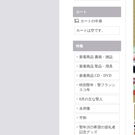
カート
カートの中身
カートは空です。
特集
新着商品 書籍・雑誌
新着商品 聖品・用具
新着商品 CD・DVD
特別聖年：聖フランシ
スコ年
8月の主な聖人
永井隆
平和
聖年2025希望の巡礼者
記念グッズ