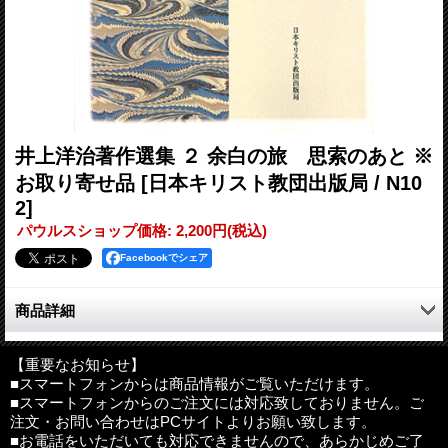
井上洋治著作選集 ２ 余白の旅 思索のあと ※
お取り寄せ品
[日本キリスト教団出版局 / N10
2]
パウルスショップ価格
:
2,200円
(税込)
Facebookでシェア
商品詳細
著者の思索の足跡
生きる意味を見いだせない若き日の苦悩から「日本とキリスト
【重要なお知らせ】
■スマートフォンからは商品情報がご覧いただけます。
教」との命題を背負っての帰国。生きとし生けるものを生かす
■スマートフォンからのご注文には対応致しておりません。ご
「余白」から吹き抜けてくる風を聖霊と捉えるまでの思索を明か
注文・お問い合わせはPCサイトよりお願い致します。
す。
■お電話をいただいても対応できませんので、あらかじめご了