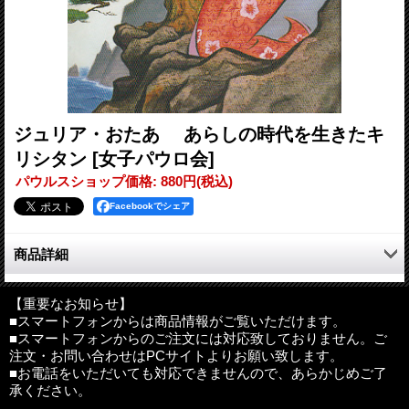
ジュリア・おたあ あらしの時代を生きたキ
リシタン
[女子パウロ会]
パウルスショップ価格
:
880円
(税込)
Facebookでシェア
商品詳細
豊臣から徳川に移る戦乱の世に、隣国朝鮮から連れてこられたひ
とりの少女が、キリシタン女性として強く、美しく生きた証をた
【重要なお知らせ】
■スマートフォンからは商品情報がご覧いただけます。
どる物語。
■スマートフォンからのご注文には対応致しておりません。ご
注文・お問い合わせはPCサイトよりお願い致します。
神津島毎年開催される「ジュリア祭」には日本と韓国から多数の
■お電話をいただいても対応できませんので、あらかじめご了
巡礼者が参加している。
承ください。