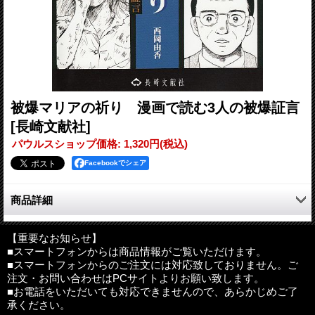
被爆マリアの祈り 漫画で読む3人の被爆証言
[長崎文献社]
パウルスショップ価格
:
1,320円
(税込)
Facebookでシェア
商品詳細
被爆70周年企画 漫画で読む3人の被爆証言!!
8月9日午前11時2分、そのとき私は…
【重要なお知らせ】
■スマートフォンからは商品情報がご覧いただけます。
平凡な「その日」の営みが突然地獄の炎につつまれた。
■スマートフォンからのご注文には対応致しておりません。ご
それからの人生は「いま初めて明かす」感動のドラマに…。
注文・お問い合わせはPCサイトよりお願い致します。
■お電話をいただいても対応できませんので、あらかじめご了
●目次
承ください。
・じいちゃん その足どんげんしたと 小峰秀孝さんの証言