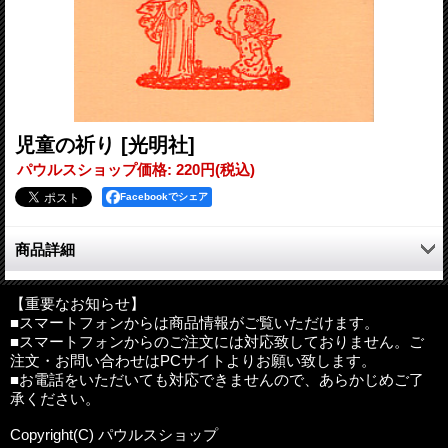
児童の祈り
[光明社]
パウルスショップ価格
:
220円
(税込)
Facebookでシェア
商品詳細
子どものお祈り、初聖体用に。
【重要なお知らせ】
■スマートフォンからは商品情報がご覧いただけます。
判型：B7判並製
■スマートフォンからのご注文には対応致しておりません。ご
ページ数：85ページ
注文・お問い合わせはPCサイトよりお願い致します。
発行：光明社
■お電話をいただいても対応できませんので、あらかじめご了
内容について
:
本ページにて、内容紹介、目次、収録内容等をご
承ください。
案内しておりますが、記載の無い商品や更に詳細な内容をお知り
Copyright(C) パウルスショップ
になりたい場合、内容に関するご意見・感想、商品の発行予定等