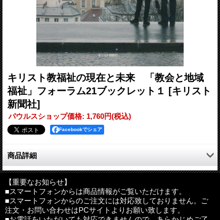
キリスト教福祉の現在と未来 「教会と地域
福祉」フォーラム21ブックレット１
[キリスト
新聞社]
パウルスショップ価格
:
1,760円
(税込)
Facebookでシェア
商品詳細
少子高齢化社会を迎えた21世紀の日本。
膨れ上がるニーズに応えるべく奮闘する福祉施設と、信徒の高齢
【重要なお知らせ】
■スマートフォンからは商品情報がご覧いただけます。
化に伴う諸問題への対応が迫られている教会。
■スマートフォンからのご注文には対応致しておりません。ご
両者をつなぎ連携することで、キリスト教福祉の「復興」を図ろ
注文・お問い合わせはPCサイトよりお願い致します。
うというプロジェクト「教会と地域福祉」フォーラム21が、キリ
■お電話をいただいても対応できませんので、あらかじめご了