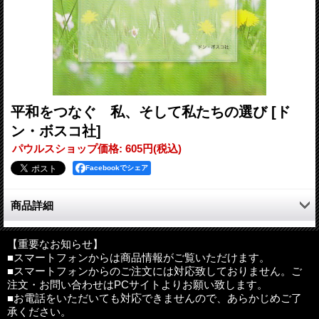
平和をつなぐ 私、そして私たちの選び
[ド
ン・ボスコ社]
パウルスショップ価格
:
605円
(税込)
Facebookでシェア
商品詳細
宗教者という立場から平和を訴え続けてきた松浦悟郎司教が、普
遍的な価値である人間の尊厳や互いを大切にし合う関係の実現と
【重要なお知らせ】
■スマートフォンからは商品情報がご覧いただけます。
いう視点から現代社会を見つめ、平和の実現のために今、私たち
■スマートフォンからのご注文には対応致しておりません。ご
一人ひとりが何をすべきなのかを説く。
注文・お問い合わせはPCサイトよりお願い致します。
■お電話をいただいても対応できませんので、あらかじめご了
●目次
承ください。
はじめに