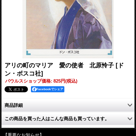
アリの町のマリア 愛の使者 北原怜子
[ド
ン・ボスコ社]
パウルスショップ価格
:
825円
(税込)
Facebookでシェア
商品詳細
第二次大戦後の日本、今では考えられないくらい多くの貧しい
この商品を買った人はこんな商品も買っています。
人々が生活していた。
そんな場所のひとつに廃品回収を生業とする人々の生きるアリの
町とよばれる場所があった。 そこへやってき一人の若い女性と
【重要なお知らせ】