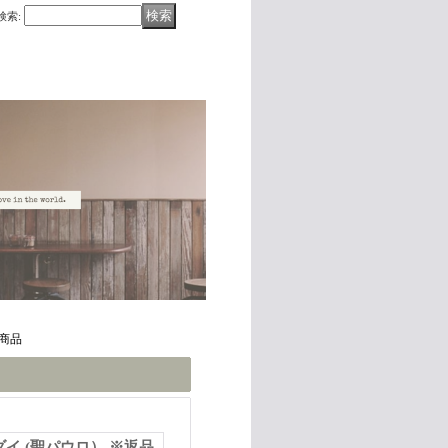
検索
:
可商品
イ (聖パウロ） ※返品