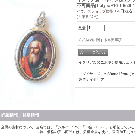
不可商品
[
Italy /#916-13620 
パウルスショップ価格
:
176円
(税込)
[在庫数 37点]
数量
:
返品特約に関する重要事項
イタリア製のエポキシ樹脂加工メ
メダイサイズ：約28mm×17mm（
製造：イタリア
詳細情報／補足情報
金属の素材について
:
当店では、「シルバー925」「18金（18K）」と明記して
（特に価格の安い商品）は、多種金属を使い、表面加工（メ