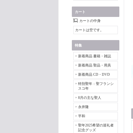
カート
カートの中身
カートは空です。
特集
新着商品 書籍・雑誌
新着商品 聖品・用具
新着商品 CD・DVD
特別聖年：聖フランシ
スコ年
8月の主な聖人
永井隆
平和
聖年2025希望の巡礼者
記念グッズ