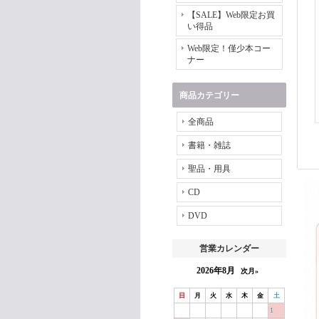
【SALE】Web限定お買
い得品
Web限定！僅少本コー
ナー
商品カテゴリー
全商品
書籍・雑誌
聖品・用具
CD
DVD
営業カレンダー
2026年8月
次月»
日
月
火
水
木
金
土
1