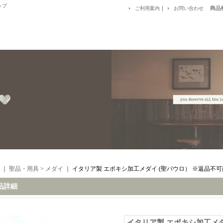
ップ
｜
商品
ご利用案内
お問い合わせ
｜
聖品・用具
>
メダイ
｜
イタリア製 エポキシ加工メダイ (聖パウロ） ※返品不
品詳細
イタリア製 エポキシ加工メダ