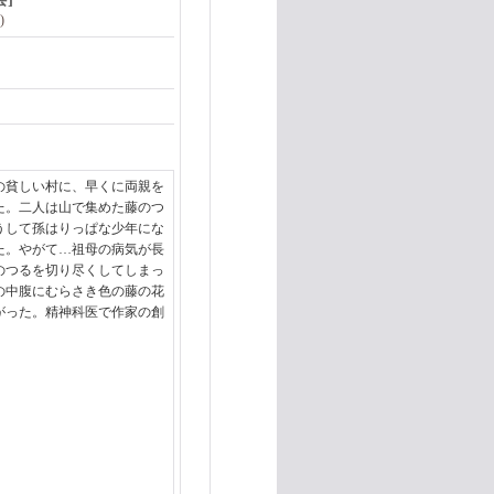
)
の貧しい村に、早くに両親を
た。二人は山で集めた藤のつ
うして孫はりっぱな少年にな
た。やがて…祖母の病気が長
のつるを切り尽くしてしまっ
の中腹にむらさき色の藤の花
がった。精神科医で作家の創