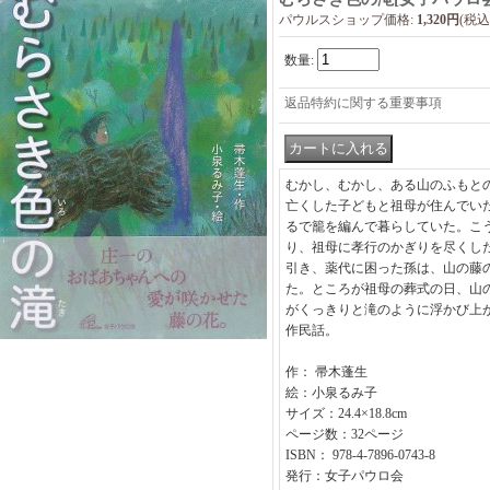
パウルスショップ価格
:
1,320円
(税込
数量
:
返品特約に関する重要事項
むかし、むかし、ある山のふもと
亡くした子どもと祖母が住んでい
るで籠を編んで暮らしていた。こ
り、祖母に孝行のかぎりを尽くし
引き、薬代に困った孫は、山の藤
た。ところが祖母の葬式の日、山
がくっきりと滝のように浮かび上
作民話。
作： 帚木蓬生
絵：小泉るみ子
サイズ：24.4×18.8cm
ページ数：32ページ
ISBN： 978-4-7896-0743-8
発行：女子パウロ会