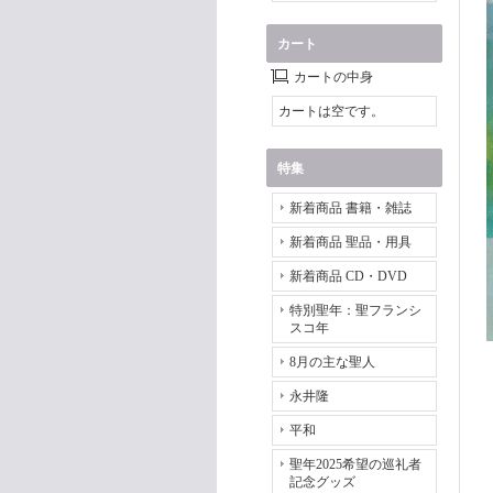
カート
カートの中身
カートは空です。
特集
新着商品 書籍・雑誌
新着商品 聖品・用具
新着商品 CD・DVD
特別聖年：聖フランシ
スコ年
8月の主な聖人
永井隆
平和
聖年2025希望の巡礼者
記念グッズ