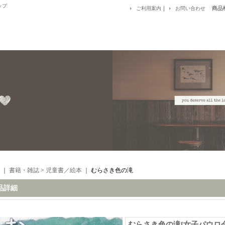
ップ
｜
商品
ご利用案内
お問い合わせ
｜
書籍・雑誌
>
児童書／絵本
｜
むらさき色の滝
品詳細
むらさき色の滝
[
女子パウロ