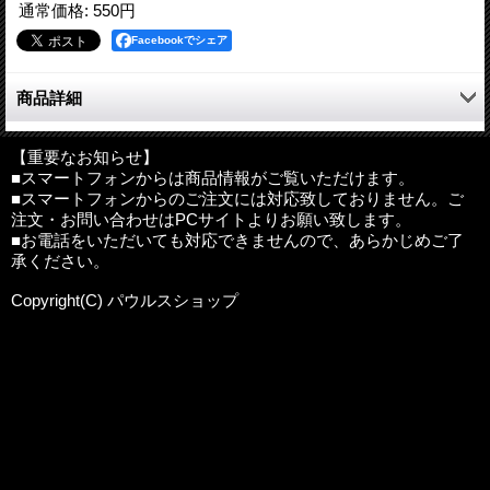
通常価格
:
550円
Facebookでシェア
商品詳細
「あなたは聖書のみことばを学ぶために皆勤したのでこれを賞し
ます」
【重要なお知らせ】
■スマートフォンからは商品情報がご覧いただけます。
■スマートフォンからのご注文には対応致しておりません。ご
教会学校や聖書講座などでお使いいただけます。
注文・お問い合わせはPCサイトよりお願い致します。
■お電話をいただいても対応できませんので、あらかじめご了
サイズ：A4判
承ください。
製造：日本
Copyright(C) パウルスショップ
重要事項
:
返品不可商品。あらかじめご了承のうえお申し込みく
ださい。