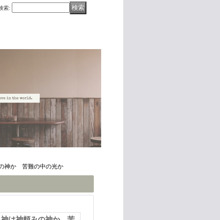
検索
:
の神か 苦難の中の光か
―神は神頼みの神か 苦