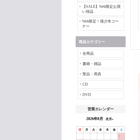
【SALE】Web限定お買
い得品
Web限定！僅少本コー
ナー
商品カテゴリー
全商品
書籍・雑誌
聖品・用具
CD
DVD
営業カレンダー
2026年8月
次月»
日
月
火
水
木
金
土
1