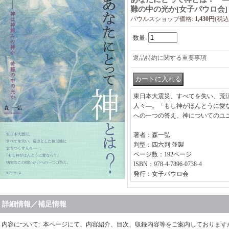
難の中の光か
[
女子パウロ会
]
パウルスショップ価格
:
1,430円
(税込
数量
:
返品特約に関する重要事項
東日本大震災、すべてを失い、荒
人々―。「もし神がほんとうに愛
への一つの答え、神についてのユ
著者：森一弘
判型：四六判 並製
ページ数：192ページ
ISBN：978-4-7896-0738-4
発行：女子パウロ会
詳細情報／補足情報
内容について
:
本ページにて、内容紹介、目次、収録内容等をご案内しております