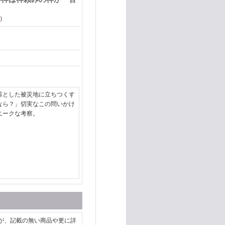
)
涼とした被災地に立ちつくす
なら？」切実なこの問いかけ
ニークな考察。
が、記載の無い商品や更に詳