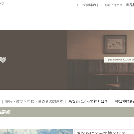
ップ
｜
商品
ご利用案内
お問い合わせ
｜
書籍・雑誌
>
司祭・修道者の関連本
｜
あなたにとって神とは？ ―神は神頼み
品詳細
あなたにとって神とは？ 