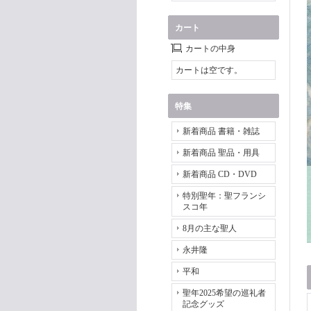
カート
カートの中身
カートは空です。
特集
新着商品 書籍・雑誌
新着商品 聖品・用具
新着商品 CD・DVD
特別聖年：聖フランシ
スコ年
8月の主な聖人
永井隆
平和
聖年2025希望の巡礼者
記念グッズ