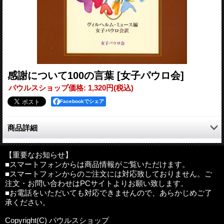
感謝について100の言葉
[女子パウロ会]
パウルスショップ価格
:
1,320円
(税込)
Facebookでシェア
商品詳細
世界中から集めた、感謝についての言葉100。
日々何気なく使っている言葉「ありがとう」。素直な「ありがと
【重要なお知らせ】
■スマートフォンからは商品情報がご覧いただけます。
う」、何かしら下心の見え隠れする「ありがとう」、次の親切を
■スマートフォンからのご注文には対応致しておりません。ご
期待する「ありがとう」など、さまざまな響きのある「ありがと
注文・お問い合わせはPCサイトよりお願い致します。
う」。
■お電話をいただいても対応できませんので、あらかじめご了
感謝の念を清めることが、人間のありようを清める。
承ください。
編者：ヴィルヘルム・ミュース
Copyright(C) パウルスショップ