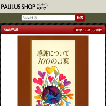
商品詳細
黙想／いやし／霊性