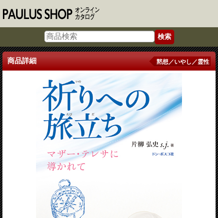
商品詳細
黙想／いやし／霊性