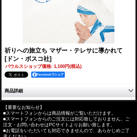
祈りへの旅立ち マザー・テレサに導かれて
[ドン・ボスコ社]
パウルスショップ価格
:
1,100円
(税込)
Facebookでシェア
商品詳細
マザー・テレサに導かれながら、心のいちばん奥深く、イエスが
いる場所へと旅をする黙想の本。FEBCの人気ラジオ番組を単行
【重要なお知らせ】
■スマートフォンからは商品情報がご覧いただけます。
本化。各行程の最後に祈りのヒントと振り返りの日記ページ付
■スマートフォンからのご注文には対応致しておりません。ご
き。初めて黙想を行う人にもおすすめです。
注文・お問い合わせはPCサイトよりお願い致します。
■お電話をいただいても対応できませんので、あらかじめご了
●目次
承ください。