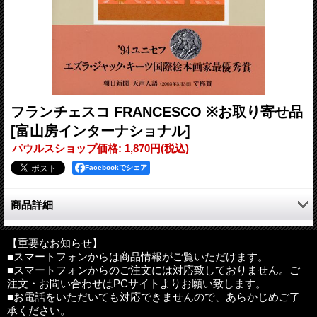
フランチェスコ FRANCESCO ※お取り寄せ品
[富山房インターナショナル]
パウルスショップ価格
:
1,870円
(税込)
Facebookでシェア
商品詳細
「私を平和の道具にお使い下さい!」富や名声をすて人生を旅の
ように生きた中世イタリアの若者、アシジの聖フランチェスコ。
【重要なお知らせ】
■スマートフォンからは商品情報がご覧いただけます。
その祈りをいまこそ世界中の若者に。絵本の原点といわれる作品
■スマートフォンからのご注文には対応致しておりません。ご
の復刊。'94ユニセフエズラ・ジャック・キーツ国際絵本画家最
注文・お問い合わせはPCサイトよりお願い致します。
優秀賞。
■お電話をいただいても対応できませんので、あらかじめご了
承ください。