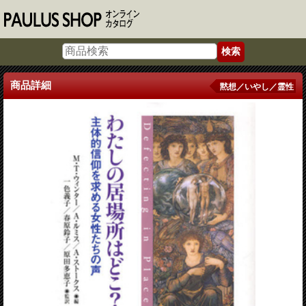
商品詳細
黙想／いやし／霊性