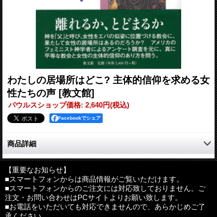
わたしの居場所はどこ? 主体的信仰を求める女
性たちの声
[教文館]
パウルスショップ価格
:
2,640円
(税込)
Facebookでシェア
商品詳細
神を「父」と呼び、女性をエバの似姿に位置づける教会に、果た
して女性の居場所はあるのだろうか?アメリカのフェミニスト神
【重要なお知らせ】
■スマートフォンからは商品情報がご覧いただけます。
学者によるアンケート調査を元に、真に平等な教会と女性の主体
■スマートフォンからのご注文には対応致しておりません。ご
的信仰のあり方を問う、他に類を見ない報告書。
注文・お問い合わせはPCサイトよりお願い致します。
■お電話をいただいても対応できませんので、あらかじめご了
著者：M・T・ウィンター、A・ルミス、A・ストークス
承ください。