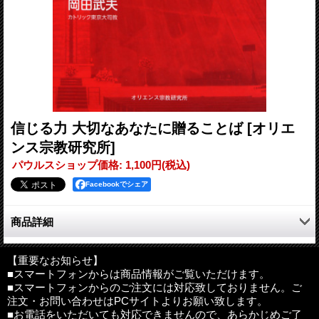
信じる力 大切なあなたに贈ることば
[オリエ
ンス宗教研究所]
パウルスショップ価格
:
1,100円
(税込)
Facebookでシェア
商品詳細
教会は、喜びも悲しみも、皆で分かち合う場。幸福を求める人、
平和を実現しようとする人、そして、苦しみ悩む人、だれもが自
【重要なお知らせ】
■スマートフォンからは商品情報がご覧いただけます。
分の場を見出せる共同体を目指して歩み続ける。信仰年を機に、
■スマートフォンからのご注文には対応致しておりません。ご
現代社会に生きる人々の確かな希望がイエス・キリストにあるこ
注文・お問い合わせはPCサイトよりお願い致します。
とを再確認し、信仰を深め、周囲に伝える大切さを、司牧生活40
■お電話をいただいても対応できませんので、あらかじめご了