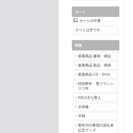
カート
カートの中身
カートは空です。
特集
新着商品 書籍・雑誌
新着商品 聖品・用具
新着商品 CD・DVD
特別聖年：聖フランシ
スコ年
8月の主な聖人
永井隆
平和
聖年2025希望の巡礼者
記念グッズ