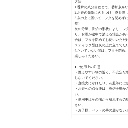
方法
1.香炉の八分目程まで、香炉灰を
2.お香の先端に火をつけ、炎を消
3.灰の上に置いて、フタを閉めず
奨）
灰の分量、香炉の形状により、フ
り、お香が途中で消える場合があ
合は、フタを閉めてお使いいただ
スティック型は灰の上に立ててた
4.たいていない間は、フタを閉め
楽しみください。
●ご使用上の注意
・燃えやすい物の近く、不安定な
しないでください。
・直接火にかけたり、灰皿等には
・お香への点火後は、香炉を動か
い。
・使用中はその場から離れず火の
さい。
・お子様、ペットの手の届かない