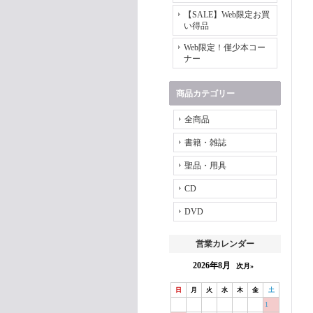
【SALE】Web限定お買
い得品
Web限定！僅少本コー
ナー
商品カテゴリー
全商品
書籍・雑誌
聖品・用具
CD
DVD
営業カレンダー
2026年8月
次月»
日
月
火
水
木
金
土
1