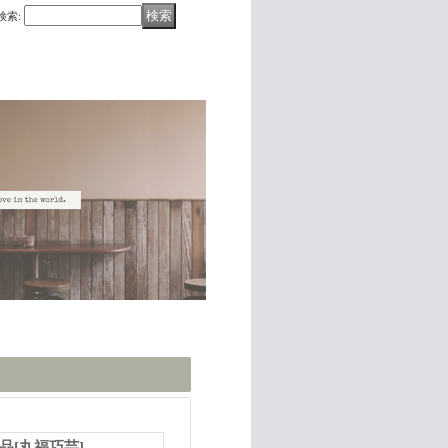
検索
:
せ品
[
丸福巧芸
]