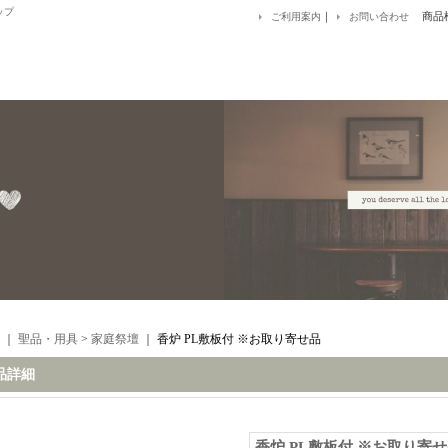
ップ
｜
商品
ご利用案内
お問い合わせ
｜
聖品・用具
>
家庭祭壇
｜
香炉 PL敷板付 ※お取り寄せ品
品詳細
香炉 PL敷板付 ※お取り寄