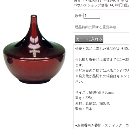
パウルスショップ価格
:
14,300円
(税
数量
:
返品特約に関する重要事項
伝統と気品に満ちた逸品がより深
※お取り寄せ品は出荷までに1〜2
ます。
※配達日のご指定は承ることがで
※発売元が品切れの場合はキャン
さい。
サイズ：幅80×高さ85mm
重さ：325g
素材：真鍮製、溜め色
製造：日本
●お線香向き香炉（スティック、