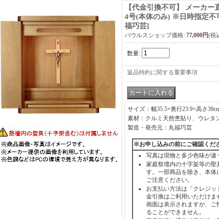
【代金引換不可】 メーカー
4号(本体のみ) ※日時指定
福巧芸
]
パウルスショップ価格
:
77,000円
(税
数量
:
返品特約に関する重要事項
サイズ：幅35.5×奥行23.9×高さ39c
素材：クルミ天然杢貼り、ウレタン
製造・発売元：丸福巧芸
※お申し込みの前にご確認くだ
写真は現物と多少色味が違
家庭祭壇内の十字架等の聖
す。一部商品を除き、本体
ご注意ください。
お支払い方法は「クレジッ
金引換はご利用いただけま
画面は表示されますが、ご
ることができません。