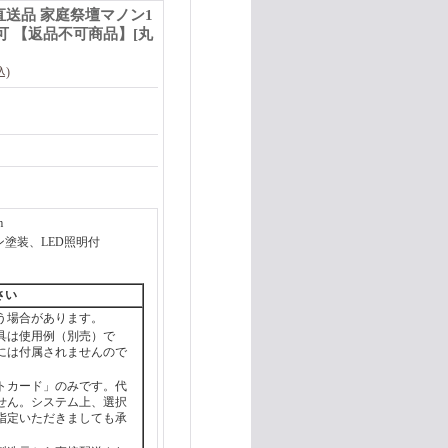
直送品 家庭祭壇マノン1
不可 【返品不可商品】
[
丸
込)
m
塗装、LED照明付
さい
う場合があります。
具は使用例（別売）で
には付属されませんので
トカード」のみです。代
せん。システム上、選択
指定いただきましても承