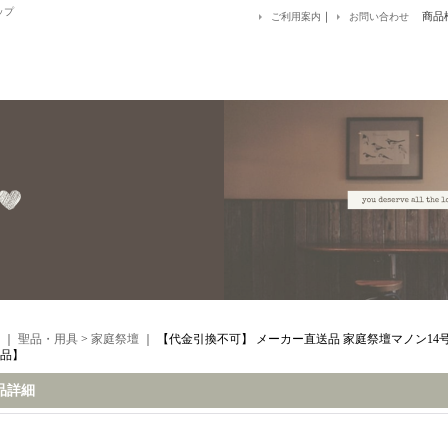
ップ
｜
商品
ご利用案内
お問い合わせ
｜
聖品・用具
>
家庭祭壇
｜
【代金引換不可】 メーカー直送品 家庭祭壇マノン14号
品】
品詳細