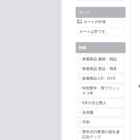
カート
カートの中身
カートは空です。
特集
新着商品 書籍・雑誌
新着商品 聖品・用具
新着商品 CD・DVD
特別聖年：聖フランシ
スコ年
8月の主な聖人
永井隆
平和
聖年2025希望の巡礼者
記念グッズ