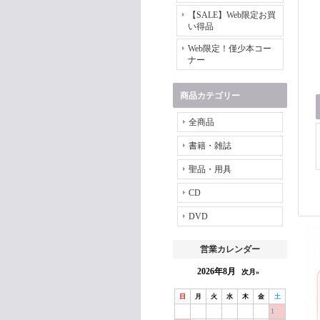
【SALE】Web限定お買
い得品
Web限定！僅少本コー
ナー
商品カテゴリー
全商品
書籍・雑誌
聖品・用具
CD
DVD
営業カレンダー
2026年8月
次月»
日
月
火
水
木
金
土
1