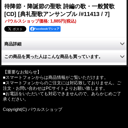
待降節・降誕節の聖歌 詩編の歌・一般賛歌
[CD]
[典礼聖歌アンサンブル /#11413 / 7]
パウルスショップ価格
:
1,885円
(税込)
Facebookでシェア
商品詳細
待降節・降誕節の聖歌が9曲、主の祈り・詩編の歌が8曲、一般賛
この商品を買った人はこんな商品も買っています。
歌が6曲、収録されています。
●曲目
【重要なお知らせ】
1.天よ露をしたたらせ
■スマートフォンからは商品情報がご覧いただけます。
■スマートフォンからのご注文には対応致しておりません。ご
2.すべての人の救いを
注文・お問い合わせはPCサイトよりお願い致します。
3.喜びに心をはずませ
■お電話をいただいても対応できませんので、あらかじめご了
4.涙のうちに種まく人は
承ください。
5.神よわたしに目を注ぎ
6.やみに住む民は光を見た
Copyright(C) パウルスショップ
7.遠く地の果てまで
8.救い主を育てた母
9.神よあなたのことばは