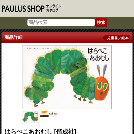
商品詳細
児童書／絵本
はらぺこあおむし
[偕成社]