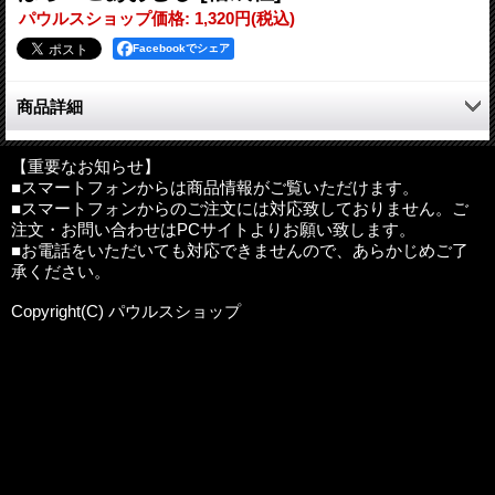
パウルスショップ価格
:
1,320円
(税込)
Facebookでシェア
商品詳細
日曜日の朝にたまごからかえったあおむしはおなかがぺこぺこ。
食べるものを探し始めます。
【重要なお知らせ】
■スマートフォンからは商品情報がご覧いただけます。
月曜日にはりんごをひとつ、火曜日には梨をふたつ...
■スマートフォンからのご注文には対応致しておりません。ご
食べても食べてもはらぺこのあおむしは土曜日には食べ過ぎてお
注文・お問い合わせはPCサイトよりお願い致します。
なかを壊してしまいます。
■お電話をいただいても対応できませんので、あらかじめご了
あおむしはすっかりふとっちょになり、さなぎへと変化します。
承ください。
そしてとうとう、きれいなちょうちょに変身したのでした。
5・6歳から
Copyright(C) パウルスショップ
作・絵：エリック・カール
訳：もり ひさし
ISBN：978-4-03-328010-3
発行：偕成社
内容について
:
本ページにて、内容紹介、目次、収録内容等をご
案内しておりますが、記載の無い商品や更に詳細な内容をお知り