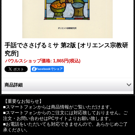
手話でささげるミサ 第2版
[オリエンス宗教研
究所]
パウルスショップ価格
:
1,865円
(税込)
Facebookでシェア
商品詳細
ミサ式次第の標準的手話表現をイラスト、写真で紹介。手話によ
る司式、通訳奉仕など、教会常備品としてもご活用ください。付
【重要なお知らせ】
■スマートフォンからは商品情報がご覧いただけます。
録では「使徒信条」「栄唱」、新しくなった「アヴェ・マリアの
■スマートフォンからのご注文には対応致しておりません。ご
祈り」も掲載。
注文・お問い合わせはPCサイトよりお願い致します。
■お電話をいただいても対応できませんので、あらかじめご了
●目次
承ください。
本書の使用にあたって