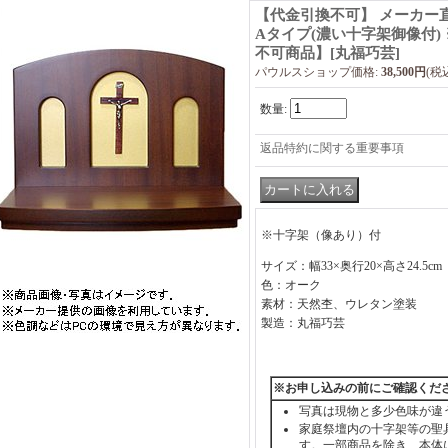
【代金引換不可】 メーカー直
Aタイプ(濃い十字架御像付)
不可商品】
[
丸福巧芸
]
パウルスショップ価格
:
38,500円
(税
数量
:
返品特約に関する重要事項
※十字架（像あり）付
サイズ：幅33×奥行20×高さ24.5cm
色：オーク
素材：天然杢、ウレタン塗装
製造：丸福巧芸
※お申し込みの前にご確認くだ
写真は現物と多少色味が違
家庭祭壇内の十字架等の聖
す。一部商品を除き、本体