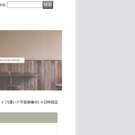
検索
:
タイプ(濃い十字架御像付) ※日時指定