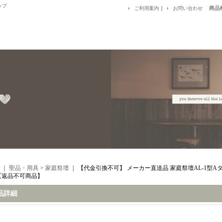
ップ
｜
商品
ご利用案内
お問い合わせ
｜
聖品・用具
>
家庭祭壇
｜
【代金引換不可】 メーカー直送品 家庭祭壇AL-1型A
【返品不可商品】
品詳細