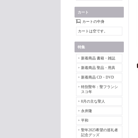
カート
カートの中身
カートは空です。
特集
新着商品 書籍・雑誌
新着商品 聖品・用具
新着商品 CD・DVD
特別聖年：聖フランシ
スコ年
8月の主な聖人
永井隆
平和
聖年2025希望の巡礼者
記念グッズ