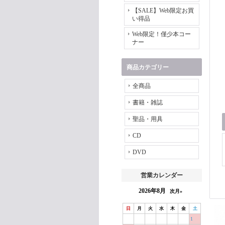
【SALE】Web限定お買
い得品
Web限定！僅少本コー
ナー
商品カテゴリー
全商品
書籍・雑誌
聖品・用具
CD
DVD
営業カレンダー
2026年8月
次月»
日
月
火
水
木
金
土
1