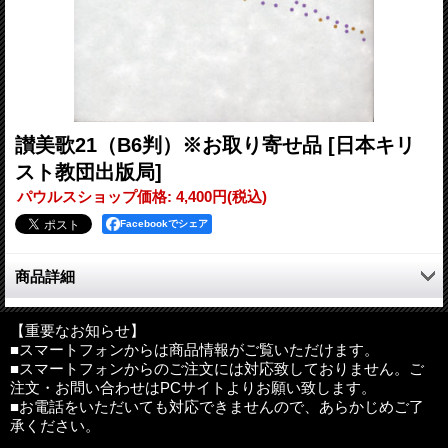
讃美歌21（B6判）※お取り寄せ品
[日本キリ
スト教団出版局]
パウルスショップ価格
:
4,400円
(税込)
Facebookでシェア
商品詳細
現代の信仰を告白し、未来を切り拓く新しい時代の賛美歌集。キ
リスト教2000年の歴史が生み出してきた数多くの賛美歌の中から
【重要なお知らせ】
■スマートフォンからは商品情報がご覧いただけます。
精選を重ね、長く愛されてきた『讃美歌』から約半数を引き継ぐ
■スマートフォンからのご注文には対応致しておりません。ご
とともに、世界各国で歌われている新しい賛美歌も多数採用し
注文・お問い合わせはPCサイトよりお願い致します。
て、約600曲が収録されている。
■お電話をいただいても対応できませんので、あらかじめご了
承ください。
編者：日本基督教団讃美歌委員会