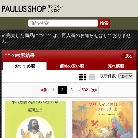
※完売した商品については、再入荷のお知らせはしておりませ
ん。
" "
の
検索結果
戻る
おすすめ順
価格の安い順
売れ筋順
表示件数
:
...
«
前
1
2
3
532
次
»