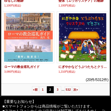
ゆるしの秘跡
聖体（エウカリスチア）の秘跡
1,100円
(税込)
1,100円
(税込)
ローマの教会巡礼ガイド
にぎやかなどうぶつたちとクリスマスのできごと
3,080円
(税込)
1,210円
(税込)
(20件/5312件)
...
«
前
1
2
3
532
次
»
【重要なお知らせ】
■スマートフォンからは商品情報がご覧いただけます。
■スマートフォンからのご注文には対応致しておりません。ご